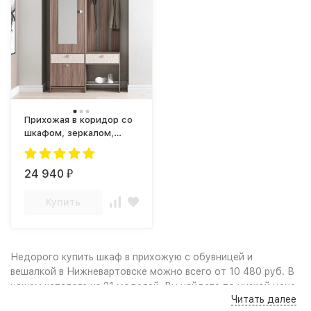
Прихожая в коридор со
шкафом, зеркалом,
вешалкой и обувницей
ПР-07 АВРОРА дуб
молочный / корпус ясень
24 940
₽
Шимо темный
Купить
Недорого купить шкаф в прихожую с обувницей и
вешалкой в Нижневартовске можно всего от 10 480 руб. В
нашем каталоге из 21 моделей, Вы найдете по низкой цене
Читать далее
(дёшево): Качественные фото и удобный поиск по