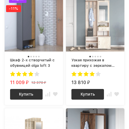
-11%
Шкаф 2-х створчатый с
Узкая прихожая в
обувницей olga loft 3
квартиру с зеркалом
ПР-05 ЛДСП ясень шимо
светлый
11 009
13 810
12 370
₽
₽
₽
Купить
Купить