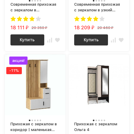
Современная прихожая
Современная прихожая
с зеркалом в
с зеркалом в узкий
малогабаритный
коридор olga milk 1
коридор olga milk 2
(винтерберг)
(винтерберг)
18 111
18 209
20 350
20 460
₽
₽
₽
₽
Купить
Купить
акция!
-11%
Прихожая с зеркалом в
Прихожая с зеркалом
коридор | маленькая
Ольга 4