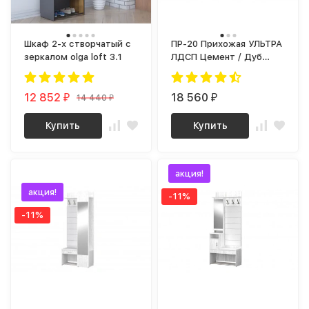
Шкаф 2-х створчатый с
ПР-20 Прихожая УЛЬТРА
зеркалом olga loft 3.1
ЛДСП Цемент / Дуб
Бунратти
12 852
18 560
14 440
₽
₽
₽
Купить
Купить
хит!
акция!
акция!
-11%
-11%