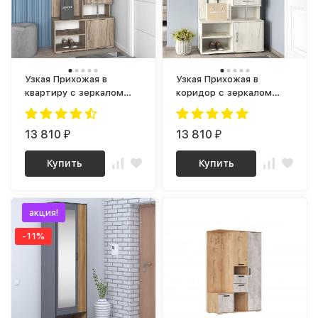
Узкая Прихожая в
Узкая Прихожая в
квартиру с зеркалом
коридор с зеркалом
ПР-05 ЛДСП дуб крафт
ПР-05 ЛДСП дуб крафт
серый
белый
13 810
13 810
₽
₽
Купить
Купить
акция!
-11%