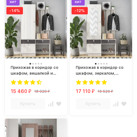
хит
хит
-14%
-12%
Прихожая в коридор со
Прихожая в коридор со
шкафом, вешалкой и
шкафом, зеркалом,
обувницей ПР-07
вешалкой и обувницей
АВРОРА ПВХ Арья /
ПР-07 АВРОРА ПВХ Арья
корпус дуб Крафт белый
15 460
/ корпус дуб Крафт
17 110
18 020
19 520
₽
₽
₽
₽
белый
Купить
Купить