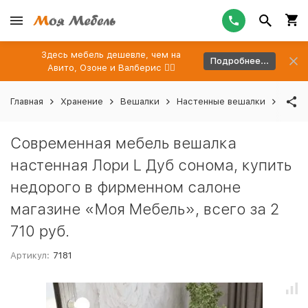
Здесь мебель дешевле, чем на
Подробнее...
Авито, Озоне и Валберис 👉🏻
Главная
Хранение
Вешалки
Настенные вешалки
Совре
Современная мебель вешалка
настенная Лори L Дуб сонома, купить
недорого в фирменном салоне
магазине «Моя Мебель», всего за 2
710 руб.
Артикул:
7181