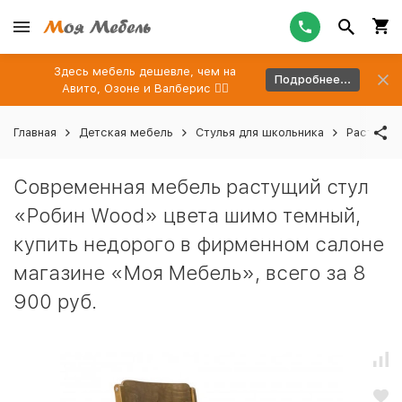
Здесь мебель дешевле, чем на
Подробнее...
Авито, Озоне и Валберис 👉🏻
Главная
Детская мебель
Стулья для школьника
Растущие
Современная мебель растущий стул
«Робин Wood» цвета шимо темный,
купить недорого в фирменном салоне
магазине «Моя Мебель», всего за 8
900 руб.