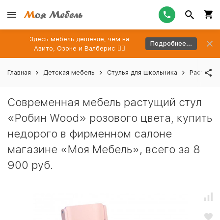
Здесь мебель дешевле, чем на
Подробнее...
Авито, Озоне и Валберис 👉🏻
Главная
Детская мебель
Стулья для школьника
Растущие
Современная мебель растущий стул
«Робин Wood» розового цвета, купить
недорого в фирменном салоне
магазине «Моя Мебель», всего за 8
900 руб.