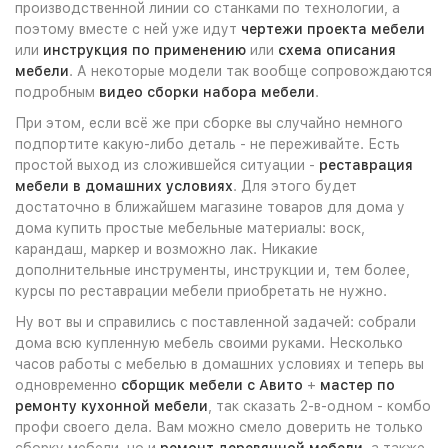
производственной линии со станками по технологии, а
поэтому вместе с ней уже идут
чертежи проекта мебели
или
инструкция по применению
или
схема описания
мебели
. А некоторые модели так вообще сопровождаются
подробным
видео сборки набора мебели
.
При этом, если всё же при сборке вы случайно немного
подпортите какую-либо деталь - не переживайте. Есть
простой выход из сложившейся ситуации -
реставрация
мебели в домашних условиях
. Для этого будет
достаточно в ближайшем магазине товаров для дома у
дома купить простые мебельные материалы: воск,
карандаш, маркер и возможно лак. Никакие
дополнительные инструменты, инструкции и, тем более,
курсы по реставрации мебели приобретать не нужно.
Ну вот вы и справились с поставленной задачей: собрали
дома всю купленную мебель своими руками. Несколько
часов работы с мебелью в домашних условиях и теперь вы
одновременно
сборщик мебели с Авито
+
мастер по
ремонту кухонной мебели
, так сказать 2-в-одном - комбо
профи своего дела. Вам можно смело доверить не только
сборку мебели, но и
ремонт деревянной мебели
, а также