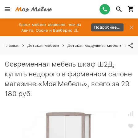
Здесь мебель дешевле, чем на
Подробнее...
Авито, Озоне и Валберис 👉🏻
Главная
Детская мебель
Детская модульная мебель
Меб
Современная мебель шкаф Ш2Д,
купить недорого в фирменном салоне
магазине «Моя Мебель», всего за 29
180 руб.