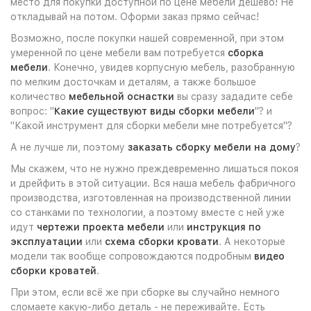
место для покупки доступной по цене мебели дёшево! Не
откладывай на потом. Оформи заказ прямо сейчас!
Возможно, после покупки нашей современной, при этом
умеренной по цене мебели вам потребуется
сборка
мебели
. Конечно, увидев корпусную мебель, разобранную
по мелким досточкам и деталям, а также большое
количество
мебельной оснастки
вы сразу зададите себе
вопрос: "
Какие существуют виды сборки мебели
"? и
"Какой инструмент для сборки мебели мне потребуется"?
А не лучше ли, поэтому
заказать сборку мебели на дому
?
Мы скажем, что не нужно преждевременно лишаться покоя
и дрейфить в этой ситуации. Вся наша мебель фабричного
производства, изготовленная на производственной линии
со станками по технологии, а поэтому вместе с ней уже
идут
чертежи проекта мебели
или
инструкция по
эксплуатации
или
схема сборки кровати
. А некоторые
модели так вообще сопровождаются подробным
видео
сборки кроватей
.
При этом, если всё же при сборке вы случайно немного
сломаете какую-либо деталь - не переживайте. Есть