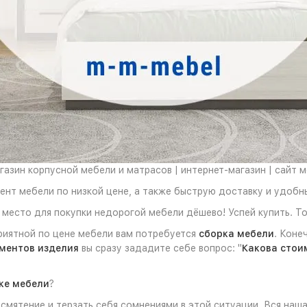
азин корпусной мебели и матрасов | интернет-магазин | сайт 
ент мебели по низкой цене, а также быструю доставку и удобн
место для покупки недорогой мебели дёшево! Успей купить. То
риятной по цене мебели вам потребуется
сборка мебели
. Коне
ментов изделия
вы сразу зададите себе вопрос: "
Какова стои
ке мебели
?
смятение и терзать себя сомнениями в этой ситуации. Вся наш