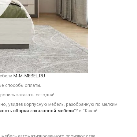
мебели
M-M-MEBEL.RU
ые способы оплаты.
ропись заказать сегодня!
чно, увидев корпусную мебель, разобранную по мелким
мость сборки заказанной мебели
"? и "Какой
а мебель автоматизированного производства,