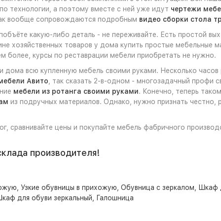
по технологии, а поэтому вместе с ней уже идут
чертежи мебе
так вообще сопровождаются подробным
видео сборки стола 
 побъёте какую-либо деталь - не переживайте. Есть простой вы
не хозяйственных товаров у дома купить простые мебельные ма
м более, курсы по реставрации мебели приобретать не нужно.
ли дома всю купленную мебель своими руками. Несколько часов
мебели Авито
, так сказать 2-в-одном - многозадачный профи 
ение
мебели из ротанга своими руками
. Конечно, теперь тако
ам
из подручных материалов. Однако, нужно признать честно, 
лог, сравнивайте цены и покупайте мебель фабричного производ
склада производителя!
хожую
,
Узкие обувницы в прихожую
,
Обувница с зеркалом
,
Шкаф 
каф для обуви зеркальный
,
Галошница