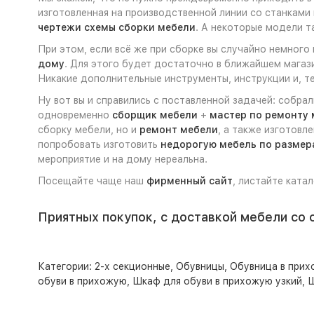
изготовленная на производственной линии со станками 
чертежи схемы сборки мебели
. А некоторые модели 
При этом, если всё же при сборке вы случайно немного
дому
. Для этого будет достаточно в ближайшем магази
Никакие дополнительные инструменты, инструкции и, те
Ну вот вы и справились с поставленной задачей: собра
одновременно
сборщик мебели
+
мастер по ремонту 
сборку мебели, но и
ремонт мебели
, а также изготовл
попробовать изготовить
недорогую мебель по размер
мероприятие и на дому нереальна.
Посещайте чаще наш
фирменный сайт
, листайте ката
Приятных покупок, с доставкой мебели со 
Категории:
2-х секционные
,
Обувницы
,
Обувница в при
обуви в прихожую
,
Шкаф для обуви в прихожую узкий
,
Ш