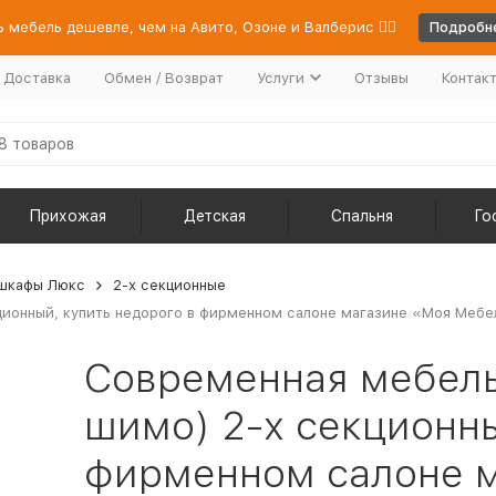
 мебель дешевле, чем на Авито, Озоне и Валберис 👉🏻
Подробне
/ Доставка
Обмен / Возврат
Услуги
Отзывы
Контак
Прихожая
Детская
Спальня
Го
шкафы Люкс
2-х секционные
ионный, купить недорого в фирменном салоне магазине «Моя Мебель
Современная мебель
шимо) 2-х секционны
фирменном салоне 