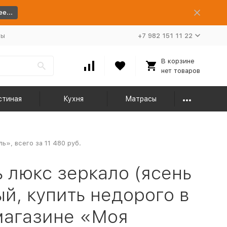
е...
ты
+7 982 151 11 22
В корзине
нет товаров
стиная
Кухня
Матрасы
», всего за 11 480 руб.
 люкс зеркало (ясень
й, купить недорого в
магазине «Моя