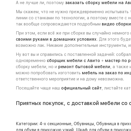
А не лучше ли, поэтому
заказать сборку мебели на Ав
Мы скажем, что не нужно преждевременно испытывать т
линии со станками по технологии, а поэтому вместе с 
так вообще сопровождаются подробным
видео сборки
При этом, если всё же при сборке вы случайно немного
своими руками в домашних условиях
. Для этого буд
возможно лак. Никакие дополнительные инструменты, ин
Ну вот вы и справились с поставленной задачей: собра
одновременно
сборщик мебели с Авито
+
мастер по 
сборку мебели, но и
ремонт бытовой мебели
, а также
можно попробовать изготовить
мебель на заказ по и
ответственного мероприятие и на дому невозможна.
Посещайте чаще наш
официальный сайт
, листайте ка
Приятных покупок, с доставкой мебели со 
Категории:
4-х секционные
,
Обувницы
,
Обувница в при
для обуви в прихожую узкий
,
Шкаф для обуви в прихож