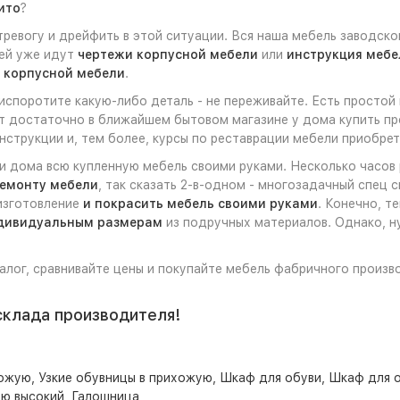
ито
?
ревогу и дрейфить в этой ситуации. Вся наша мебель заводско
ней уже идут
чертежи корпусной мебели
или
инструкция мебе
 корпусной мебели
.
 испоротите какую-либо деталь - не переживайте. Есть простой
ет достаточно в ближайшем бытовом магазине у дома купить пр
струкции и, тем более, курсы по реставрации мебели приобрет
ли дома всю купленную мебель своими руками. Несколько часов
ремонту мебели
, так сказать 2-в-одном - многозадачный спец 
 изготовление
и покрасить мебель своими руками
. Конечно, т
ндивидуальным размерам
из подручных материалов. Однако, ну
талог, сравнивайте цены и покупайте мебель фабричного произв
склада производителя!
хожую
,
Узкие обувницы в прихожую
,
Шкаф для обуви
,
Шкаф для о
ую высокий
,
Галошница