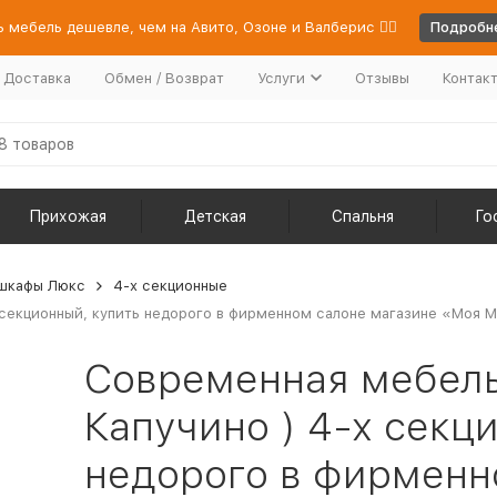
 мебель дешевле, чем на Авито, Озоне и Валберис 👉🏻
Подробне
/ Доставка
Обмен / Возврат
Услуги
Отзывы
Контак
Прихожая
Детская
Спальня
Го
шкафы Люкс
4-х секционные
 секционный, купить недорого в фирменном салоне магазине «Моя Ме
Современная мебель 
Капучино ) 4-х секц
недорого в фирменн