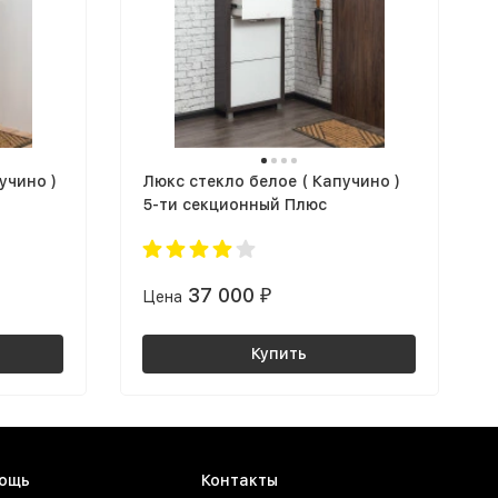
учино )
Люкс стекло белое ( Капучино )
5-ти секционный Плюс
37 000
Цена
₽
Купить
ощь
Контакты