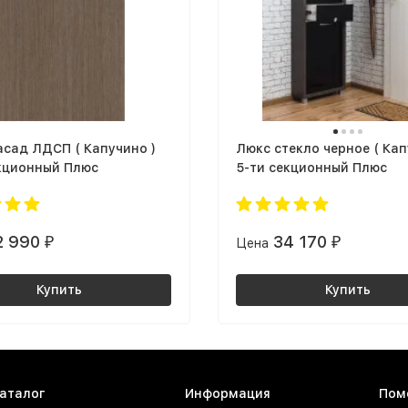
сад ЛДСП ( Капучино )
Люкс стекло черное ( Кап
екционный Плюс
5-ти секционный Плюс
2 990
34 170
₽
Цена
₽
Купить
Купить
аталог
Информация
Пом