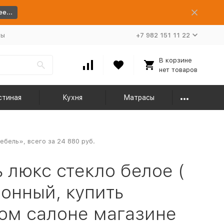
е...
ты
+7 982 151 11 22
В корзине
нет товаров
стиная
Кухня
Матрасы
бель», всего за 24 880 руб.
люкс стекло белое (
ионный, купить
ом салоне магазине