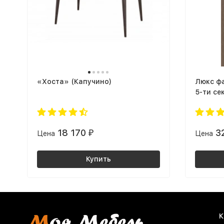
«Хоста» (Капучино)
Люкс фа
5-ти с
18 170
3
Цена
₽
Цена
Купить
К