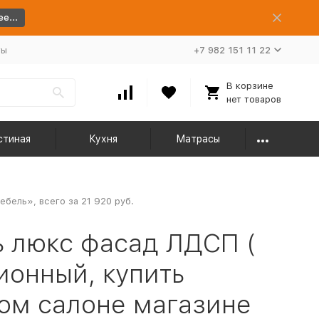
е...
ты
+7 982 151 11 22
В корзине
нет товаров
стиная
Кухня
Матрасы
бель», всего за 21 920 руб.
 люкс фасад ЛДСП (
ионный, купить
ом салоне магазине