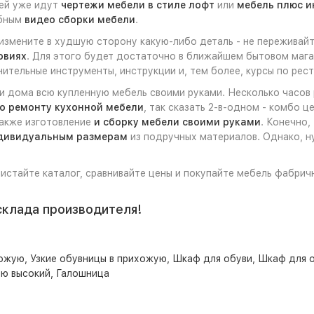
ней уже идут
чертежи мебели в стиле лофт
или
мебель плюс и
обным
видео сборки мебели
.
 измените в худшую сторону какую-либо деталь - не переживайт
овиях
. Для этого будет достаточно в ближайшем бытовом мага
нительные инструменты, инструкции и, тем более, курсы по рес
ли дома всю купленную мебель своими руками. Несколько часов
о ремонту кухонной мебели
, так сказать 2-в-одном - комбо 
также изготовление
и сборку мебели своими руками
. Конечно,
ндивидуальным размерам
из подручных материалов. Однако, ну
листайте каталог, сравнивайте цены и покупайте мебель фабрич
склада производителя!
хожую
,
Узкие обувницы в прихожую
,
Шкаф для обуви
,
Шкаф для о
ую высокий
,
Галошница