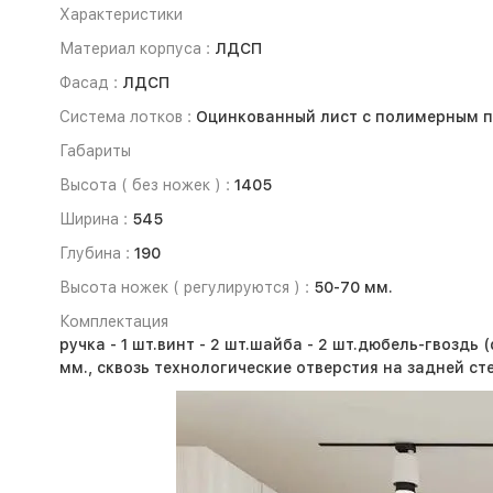
Характеристики
Материал корпуса :
ЛДСП
Фасад :
ЛДСП
Система лотков :
Оцинкованный лист с полимерным 
Габариты
Высота ( без ножек ) :
1405
Ширина :
545
Глубина :
190
Высота ножек ( регулируются ) :
50-70 мм.
Комплектация
ручка - 1 шт.
винт - 2 шт.
шайба - 2 шт.
дюбель-гвоздь (d
мм., сквозь технологические отверстия на задней ст