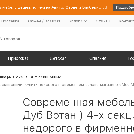
 мебель дешевле, чем на Авито, Озоне и Валберис 👉🏻
Подробне
/ Доставка
Обмен / Возврат
Услуги
Отзывы
Контак
Прихожая
Детская
Спальня
Го
шкафы Люкс
4-х секционные
секционный, купить недорого в фирменном салоне магазине «Моя Ме
Современная мебель
Дуб Вотан ) 4-х секц
недорого в фирменн