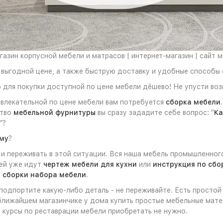
азин корпусной мебели и матрасов | интернет-магазин | сайт 
выгодной цене, а также быструю доставку и удобные способы 
о для покупки доступной по цене мебели дёшево! Не упусти во
ивлекательной по цене мебели вам потребуется
сборка мебели
ство
мебельной фурнитуры
вы сразу зададите себе вопрос: "
Ка
"?
ому
?
и переживать в этой ситуации. Вся наша мебель промышленног
ней уже идут
чертеж мебели для кухни
или
инструкция по сбо
 сборки набора мебели
.
 подпортите какую-либо деталь - не переживайте. Есть просто
ближайшем магазинчике у дома купить простые мебельные матер
 курсы по реставрации мебели приобретать не нужно.