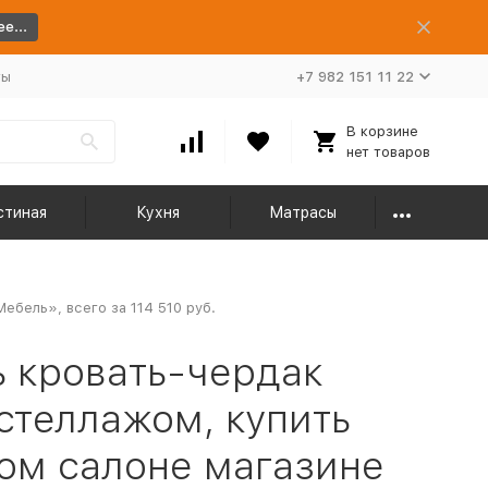
е...
ты
+7 982 151 11 22
В корзине
нет товаров
стиная
Кухня
Матрасы
бель», всего за 114 510 руб.
 кровать-чердак
стеллажом, купить
ом салоне магазине