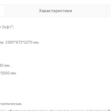
Характеристики
т Лофт":
ер: 2380*872*2270 мм.
40 мм.
*2000 мм.
еталлическая.