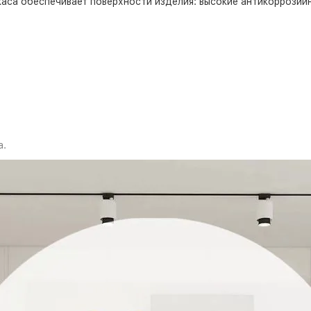
аса обеспечивает поверхности изделия: высокие антикоррозий
а.