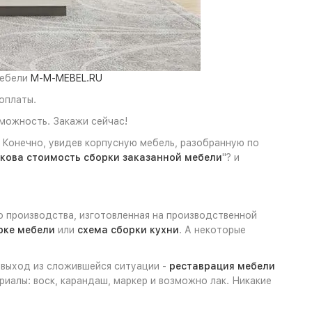
мебели
M-M-MEBEL.RU
оплаты.
зможность. Закажи сейчас!
. Конечно, увидев корпусную мебель, разобранную по
кова стоимость сборки заказанной мебели
"? и
о производства, изготовленная на производственной
рке мебели
или
схема сборки кухни
. А некоторые
й выход из сложившейся ситуации -
реставрация мебели
иалы: воск, карандаш, маркер и возможно лак. Никакие