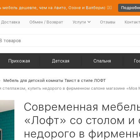
 мебель дешевле, чем на Авито, Озоне и Валберис 👉🏻
Подробне
/ Доставка
Обмен / Возврат
Услуги
Отзывы
Контак
Прихожая
Детская
Спальня
Го
Мебель для детской комнаты Твист в стиле ЛОФТ
 стеллажом, купить недорого в фирменном салоне магазине «Моя Ме
Современная мебель
«Лофт» со столом и 
недорого в фирменн