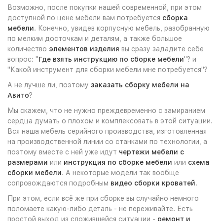
Возможно, после покупки нашей современной, при этом
доступной по цене мебели вам потребуется
сборка
мебели
. Конечно, увидев корпусную мебель, разобранную
по мелким досточкам и деталям, а также большое
количество
элементов изделия
вы сразу зададите себе
вопрос: "
Где взять инструкцию по сборке мебели
"? и
"Какой инструмент для сборки мебели мне потребуется"?
А не лучше ли, поэтому
заказать сборку мебели на
Авито
?
Мы скажем, что не нужно преждевременно с замиранием
сердца думать о плохом и комплексовать в этой ситуации.
Вся наша мебель серийного производства, изготовленная
на производственной линии со станками по технологии, а
поэтому вместе с ней уже идут
чертежи мебели с
размерами
или
инструкция по сборке мебели
или
схема
сборки мебели
. А некоторые модели так вообще
сопровождаются подробным
видео сборки кроватей
.
При этом, если всё же при сборке вы случайно немного
поломаете какую-либо деталь - не переживайте. Есть
простой выход из сложившейся ситуации -
ремонт и