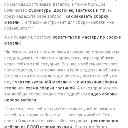
по мелким досточкам и деталям, а также большое
количество
фурнитуры, досточек, винтиков и т.п.
вы
сразу зададите себе вопрос: "
Как заказать сборку
мебели
"? и "Какой инструмент для сборки мебели мне
потребуется"?
А не лучше ли, поэтому
обратиться к мастеру по сборке
мебели
?
Мы скажем, что не нужно преждевременно с замиранием
сердца думать о плохом и пропускать через проблему
через себя в этой ситуации. Вся наша мебель массового
производства, изготовленная на производственной линии
со станками по технологии, а поэтому вместе с ней уже
идут
чертеж кухонной мебели
или
инструкция сборки
стола
или
схема сборки гостиной
. А некоторые модели
так вообще сопровождаются подробным
видео сборки
набора мебели
.
При этом, если всё же при сборке вы случайно немного
зафейлите какую-либо деталь - не переживайте. Есть
простой выход из сложившейся ситуации -
реставрация
мебели из ЛДСП своими руками
. Для этого будет