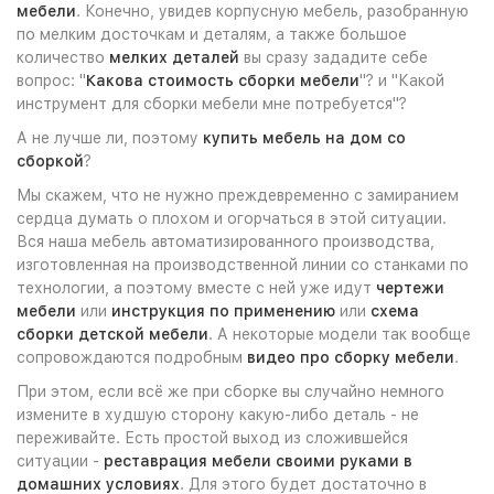
мебели
. Конечно, увидев корпусную мебель, разобранную
по мелким досточкам и деталям, а также большое
количество
мелких деталей
вы сразу зададите себе
вопрос: "
Какова стоимость сборки мебели
"? и "Какой
инструмент для сборки мебели мне потребуется"?
А не лучше ли, поэтому
купить мебель на дом со
сборкой
?
Мы скажем, что не нужно преждевременно с замиранием
сердца думать о плохом и огорчаться в этой ситуации.
Вся наша мебель автоматизированного производства,
изготовленная на производственной линии со станками по
технологии, а поэтому вместе с ней уже идут
чертежи
мебели
или
инструкция по применению
или
схема
сборки детской мебели
. А некоторые модели так вообще
сопровождаются подробным
видео про сборку мебели
.
При этом, если всё же при сборке вы случайно немного
измените в худшую сторону какую-либо деталь - не
переживайте. Есть простой выход из сложившейся
ситуации -
реставрация мебели своими руками в
домашних условиях
. Для этого будет достаточно в