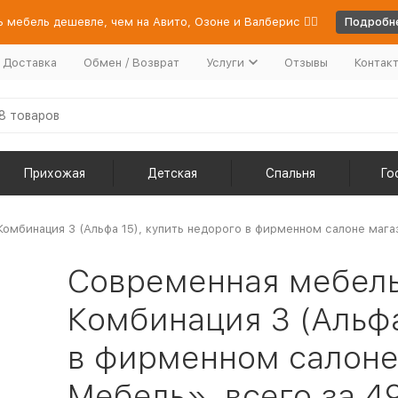
 мебель дешевле, чем на Авито, Озоне и Валберис 👉🏻
Подробне
/ Доставка
Обмен / Возврат
Услуги
Отзывы
Контак
Прихожая
Детская
Спальня
Го
омбинация 3 (Альфа 15), купить недорого в фирменном салоне мага
Современная мебель
Комбинация 3 (Альфа
в фирменном салоне
Мебель», всего за 49