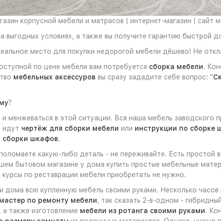
азин корпусной мебели и матрасов | интернет-магазин | сайт 
а выгодных условиях, а также вы получите гарантию быстрой д
еальное место для покупки недорогой мебели дёшево! Не откл
оступной по цене мебели вам потребуется
сборка мебели
. Ко
ство
мебельных аксессуров
вы сразу зададите себе вопрос: "
Ск
ому
?
и менжеваться в этой ситуации. Вся наша мебель заводского п
е идут
чертёж для сборки мебели
или
инструкции по сборке 
 сборки шкафов
.
 поломаете какую-либо деталь - не переживайте. Есть простой
шем бытовом магазине у дома купить простые мебельные матери
 курсы по реставрации мебели приобретать не нужно.
ли дома всю купленную мебель своими руками. Несколько часов
мастер по ремонту мебели
, так сказать 2-в-одном - гибридн
, а также изготовление
мебели из ротанга своими руками
. Ко