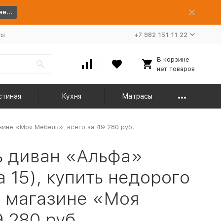
е...
ты
+7 982 151 11 22
В корзине
нет товаров
стиная
Кухня
Матрасы
зине «Моя Мебель», всего за 49 280 руб.
 диван «Альфа»
 15), купить недорого
 магазине «Моя
 280 руб.