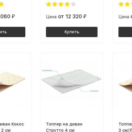
2 080
от 12 320
₽
Цена
₽
Цена
ить
Купить
иван Кокос
Топпер на диван
Топпе
 2 см
Струтто 4 см
3 см/