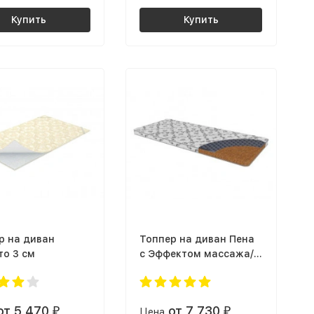
Купить
Купить
р на диван
Топпер на диван Пена
то 3 см
с Эффектом массажа/
Кокос 3 см
от 5 470
от 7 730
₽
Цена
₽