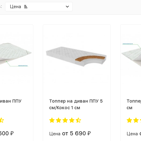
:
Цена
диван ППУ
Топпер на диван ППУ 5
Топпе
см/Кокос 1 см
см
 600
от 5 690
₽
Цена
₽
Цена