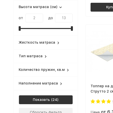
Высота матраса (см)
Куп
от
до
Жесткость матраса
Тип матраса
Количество пружин, кв.м
Наполнение матраса
Топпер на 
Струтто 2 с
Показать
от 6
Сбросить фильтр
Цена