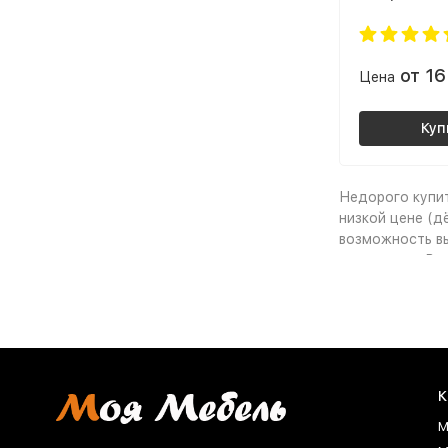
от 1
Цена
Куп
Недорого купит
низкой цене (д
возможность вы
помещения. Выг
гарантия, поку
Почему 
Мебель»
К
Во-первых, на 
М
нескольких кли