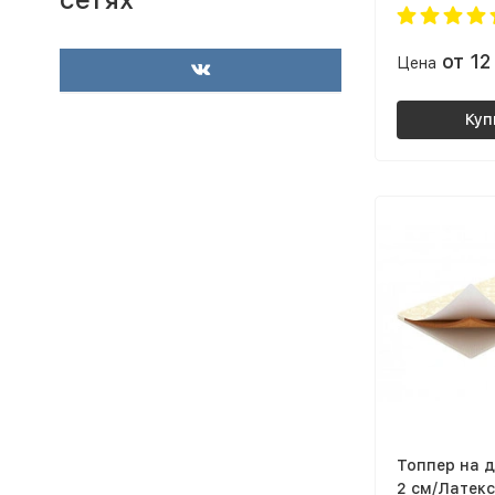
компактность и цена. Рекомендую
тем, кто ищет практичное решение
от 1
для небольших помещений. Теперь
Цена
думаю заказать такой же еще и в
детскую комнату для книг, коробок
Куп
с игрушками и мелкой бытовой
техники.
Топпер на д
2 см/Латекс