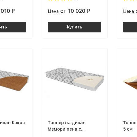
 010
от 10 020
₽
Цена
₽
Цена
ить
Купить
иван Кокос
Топпер на диван
Топпе
Мемори пена с
5 см
памятью/ППУ