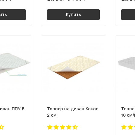
ить
Купить
иван ППУ 5
Топпер на диван Кокос
Топпе
2 см
10 см/