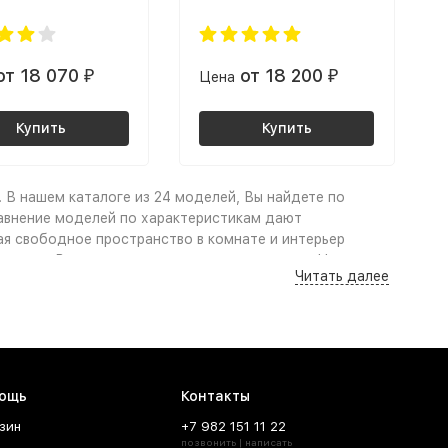
от 18 070
от 18 200
₽
Цена
₽
Купить
Купить
 В нашем каталоге из 24 моделей, Вы найдете по
равнение моделей по характеристикам дают
ая свободное пространство в комнате и интерьер
озволят Вам заметно сэкономить на покупке. Надежная
Читать далее
ют покупку по настоящему выгодной и приятной.
ют
в салоне мебели
«Моя
ощь
Контакты
аться даже неопытному пользователю. Достаточно
зин
+7 982 151 11 22
ильных шкафов до комфортабельных кроватей, так как
позвонить | написать