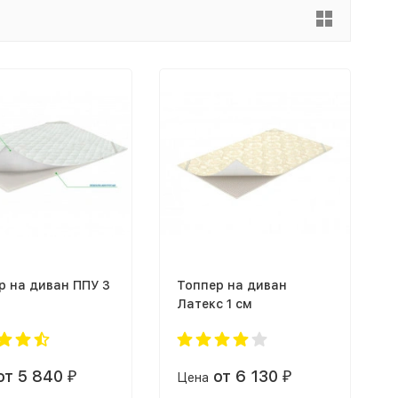
р на диван ППУ 3
Топпер на диван
Латекс 1 см
от 5 840
от 6 130
₽
Цена
₽