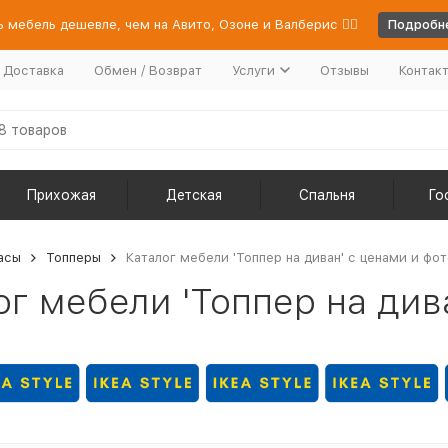
 мебель дешевле, чем на Авито, Озоне и Валберис 👉🏻
Подробне
/ Доставка
Обмен / Возврат
Услуги
Отзывы
Контак
Прихожая
Детская
Спальня
Го
асы
Топперы
Каталог мебели 'Топпер на диван' с ценами и фот
ог мебели 'Топпер на див