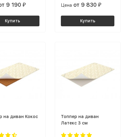
от 9 190
от 9 830
₽
Цена
₽
Купить
Купить
р на диван Кокос
Топпер на диван
Латекс 3 см