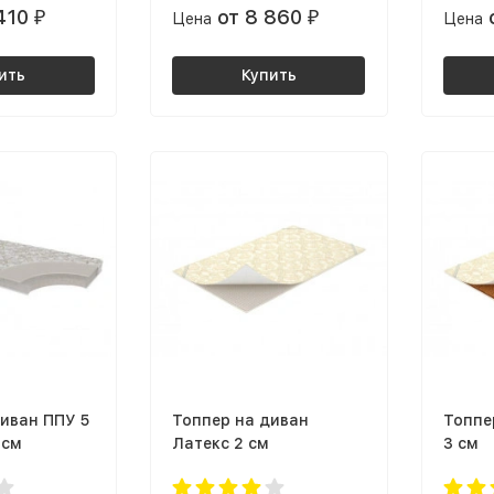
 410
от 8 860
₽
Цена
₽
Цена
ить
Купить
иван ППУ 5
Топпер на диван
Топпе
 см
Латекс 2 см
3 см