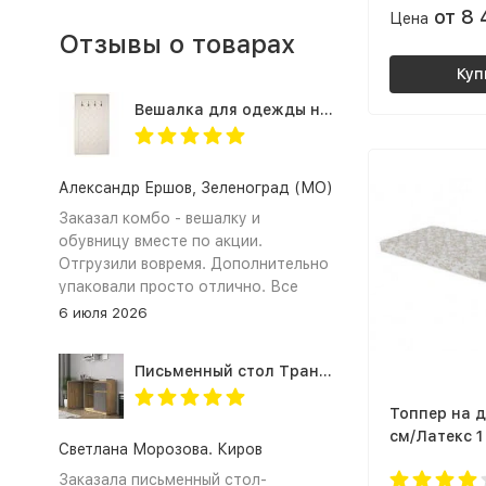
от 8
Цена
Отзывы о товарах
Куп
Вешалка для одежды настенная в прихожую Оливия Н2, экокожа молочная
Александр Ершов, Зеленоград (МО)
Заказал комбо - вешалку и
обувницу вместе по акции.
Отгрузили вовремя. Дополнительно
упаковали просто отлично. Все
получили и собрали. Документы на
6 июля 2026
оплату по безналу предоставили.
Спасибо!
Письменный стол Трансформер для школьника с тумбой СП-21 СИТИ ЛДСП графит / дуб крафт золотой
Топпер на д
см/Латекс 1
Светлана Морозова. Киров
Заказала письменный стол-