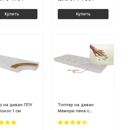
Купить
Купить
р на диван ППУ
Топпер на диван
Кокос 1 см
Мемори пена с
памятью