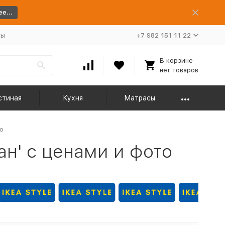
е...
ты
+7 982 151 11 22
В корзине
нет товаров
стиная
Кухня
Матрасы
о
ан' с ценами и фото