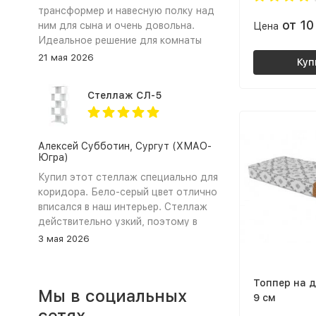
трансформер и навесную полку над
от 10
ним для сына и очень довольна.
Цена
Идеальное решение для комнаты
школьника. ЛДСП в сочетании
21 мая 2026
Куп
цветов графит и дуб крафт золотой
выглядит очень стильно и
Стеллаж СЛ-5
современно. Самое главное это
трансформация стола. Столешница
легко поворачивается, превращая
прямой стол (парту) в удобный
Алексей Субботин, Сургут (ХМАО-
Югра)
угловой стол для письма и
рисования. Тумба вместительная,
Купил этот стеллаж специально для
сын хранит там свои тетради и
коридора. Бело‑серый цвет отлично
книжки. Сборка прошла довольно
вписался в наш интерьер. Стеллаж
быстро и непринужденно,
действительно узкий, поэтому в
инструкция подробная, все детали
коридоре не загромождает проход,
3 мая 2026
на месте. Магазин сработал
а чтобы лучше держался закрепил
оперативно, доставка была в срок.
его к стене. Полки не прогибаются.
Ребёнок в восторге. Спасибо «Моя
Сборка заняла около 40 минут,
Топпер на д
Мы в социальных
Мебель» за такой функциональный
инструкция понятная. Всё, что
9 см
и красивый стол 😊
ожидал: стиль, качество,
сетях