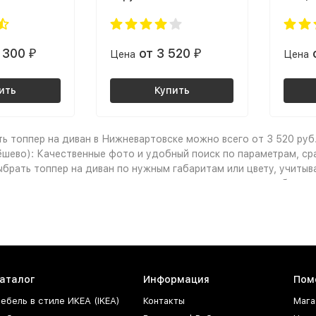
6 300
от 3 520
₽
Цена
₽
Цена
ить
Купить
ь топпер на диван в Нижневартовске можно всего от 3 520 руб.
ёшево): Качественные фото и удобный поиск по параметрам, с
брать топпер на диван по нужным габаритам или цвету, учитыв
одные цены, акции, скидки, промокоды и распродажа мебели п
пка мебели в рассрочку от магазина или удобный кредит сдела
купить Топпер на диван предпочита
аталог
Информация
Пом
интуитивно понятном
сайте фабрики мебели
легко ориентиров
ебель в стиле ИКЕА (IKEA)
Контакты
Мага
ков, чтобы изучить обширный
каталог мебели с ценами
: от ст