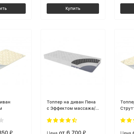
ить
Купить
диван
Топпер на диван Пена
Топпе
м
с Эффектом массажа/
Струт
ППУ
 350
от 6 700
₽
Цена
₽
Цена