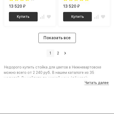
13 520
13 520
₽
₽
Купить
Купить
Показать все
1
2
Недорого купить стойка для цветов в Нижневартовске
можно всего от 2 240 руб. В нашем каталоге из 35
моделей, Вы найдете по низкой цене (дёшево):
Читать далее
Качественные фото и удобный поиск по параметрам,
сравнение моделей по характеристикам дают
возможность выбрать стойку для цветов по нужным
габаритам или цвету, учитывая свободное пространство в
комнате и интерьер помещения. Выгодные цены, акции,
скидки, промокоды и распродажа мебели позволят Вам