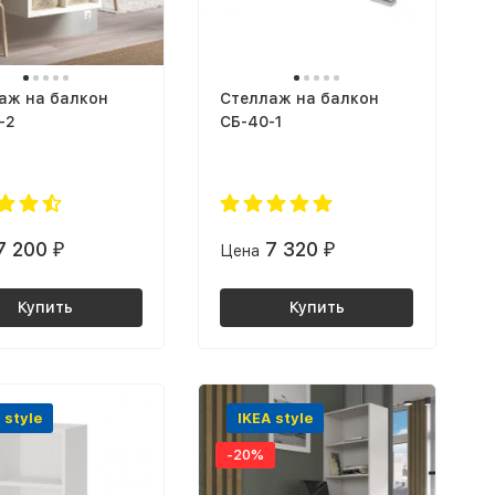
аж на балкон
Стеллаж на балкон
-2
СБ-40-1
7 200
7 320
₽
Цена
₽
Купить
Купить
 style
IKEA style
-20%