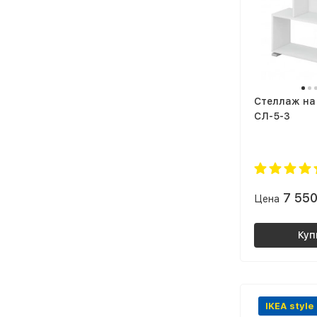
Стеллаж на
СЛ-5-3
7 55
Цена
Куп
IKEA style