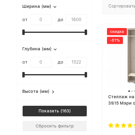
Сортировать
Ширина (мм)
от
до
скидка
-91%
Глубина (мм)
от
до
Высота (мм)
Стеллаж на
39.15 Мэри 
DaVitamebe
Показать
Сбросить фильтр