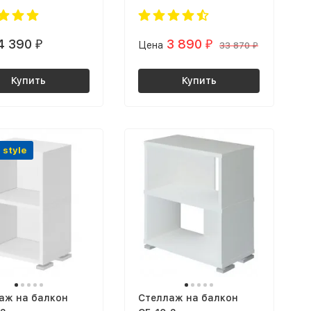
4 390
3 890
₽
Цена
₽
33 870
₽
Купить
Купить
 style
аж на балкон
Стеллаж на балкон