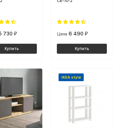
-2
СБ-10-2
5 730
6 490
₽
Цена
₽
Купить
Купить
IKEA style