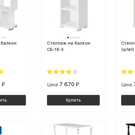
 балкон
Стеллаж на балкон
Стелл
СБ-15-3
(ш1в1)
0
7 670
₽
Цена
₽
Цена
ить
Купить