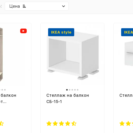
:
Цена
IKEA style
IKEA
 балкон
Стеллаж на балкон
Стелл
от
СБ-15-1
l