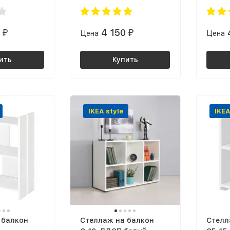
0
4 150
₽
Цена
₽
Цена
ить
Купить
IKEA style
IKEA
 балкон
Стеллаж на балкон
Стелл