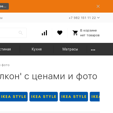
е...
ты
+7 982 151 11 22
В корзине
нет товаров
стиная
Кухня
Матрасы
и фото
лкон' с ценами и фото