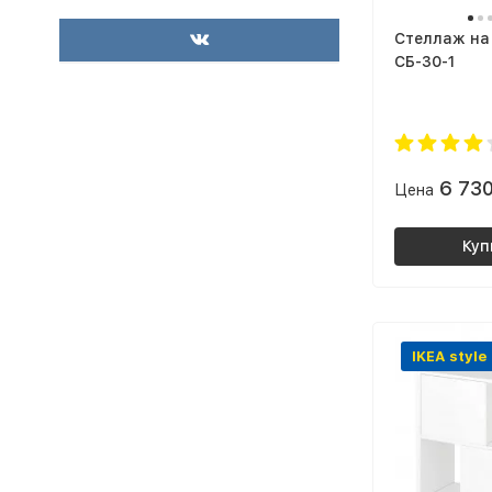
тем, кто ищет практичное решение
для небольших помещений. Теперь
Стеллаж на
думаю заказать такой же еще и в
СБ-30-1
детскую комнату для книг, коробок
с игрушками и мелкой бытовой
техники.
6 73
Цена
Куп
IKEA style