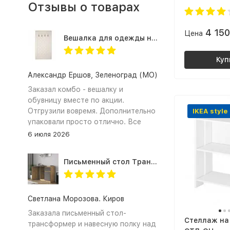
Отзывы о товарах
4 15
Цена
Вешалка для одежды настенная в прихожую Оливия Н2, экокожа молочная
Куп
Александр Ершов, Зеленоград (МО)
Заказал комбо - вешалку и
обувницу вместе по акции.
Отгрузили вовремя. Дополнительно
IKEA style
упаковали просто отлично. Все
получили и собрали. Документы на
6 июля 2026
оплату по безналу предоставили.
Спасибо!
Письменный стол Трансформер для школьника с тумбой СП-21 СИТИ ЛДСП графит / дуб крафт золотой
Светлана Морозова. Киров
Заказала письменный стол-
Стеллаж на
трансформер и навесную полку над