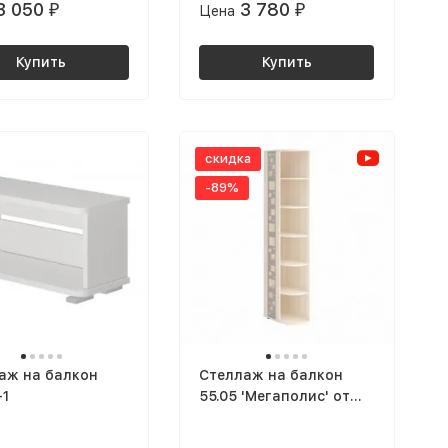
3 050
3 780
₽
Цена
₽
Купить
Купить
скидка
-89%
аж на балкон
Стеллаж на балкон
-1
55.05 'Мегаполис' от
Давита мебель