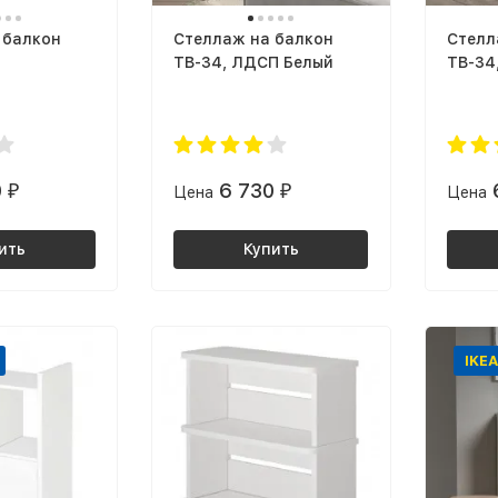
 балкон
Стеллаж на балкон
Стелл
ТВ-34, ЛДСП Белый
ТВ-34
крафт
0
6 730
₽
Цена
₽
Цена
ить
Купить
IKEA