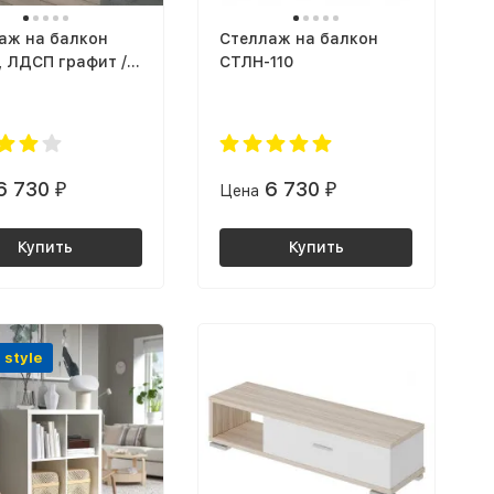
аж на балкон
Стеллаж на балкон
, ЛДСП графит /
СТЛН-110
 золотой
6 730
6 730
₽
Цена
₽
Купить
Купить
 style