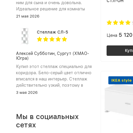
СТЛ-ОН
ним для сына и очень довольна.
Идеальное решение для комнаты
школьника. ЛДСП в сочетании
21 мая 2026
цветов графит и дуб крафт золотой
выглядит очень стильно и
Стеллаж СЛ-5
современно. Самое главное это
5 12
Цена
трансформация стола. Столешница
легко поворачивается, превращая
Куп
прямой стол (парту) в удобный
Алексей Субботин, Сургут (ХМАО-
Югра)
угловой стол для письма и
рисования. Тумба вместительная,
Купил этот стеллаж специально для
сын хранит там свои тетради и
коридора. Бело‑серый цвет отлично
книжки. Сборка прошла довольно
вписался в наш интерьер. Стеллаж
IKEA style
быстро и непринужденно,
действительно узкий, поэтому в
инструкция подробная, все детали
коридоре не загромождает проход,
3 мая 2026
на месте. Магазин сработал
а чтобы лучше держался закрепил
оперативно, доставка была в срок.
его к стене. Полки не прогибаются.
Ребёнок в восторге. Спасибо «Моя
Сборка заняла около 40 минут,
Мы в социальных
Мебель» за такой функциональный
инструкция понятная. Всё, что
и красивый стол 😊
ожидал: стиль, качество,
сетях
компактность и цена. Рекомендую