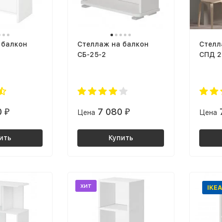
 балкон
Стеллаж на балкон
Стелл
СБ-25-2
СПД 2
0
7 080
₽
Цена
₽
Цена
ить
Купить
хит
IKEA