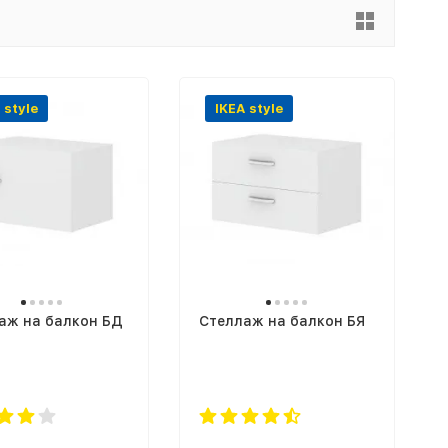
 style
IKEA style
аж на балкон БД
Стеллаж на балкон БЯ