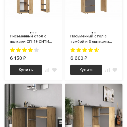
Письменный стол с
Письменный стол с
полками СП-19 СИТИ
тумбой и 3 ящиками
ЛДСП Графит / корпус
ЛОФТ СП-03 СИТИ ЛДСП
дуб Крафт золотой
серый Графит / корпус
6 150
дуб Крафт золотой
6 600
₽
₽
Купить
Купить