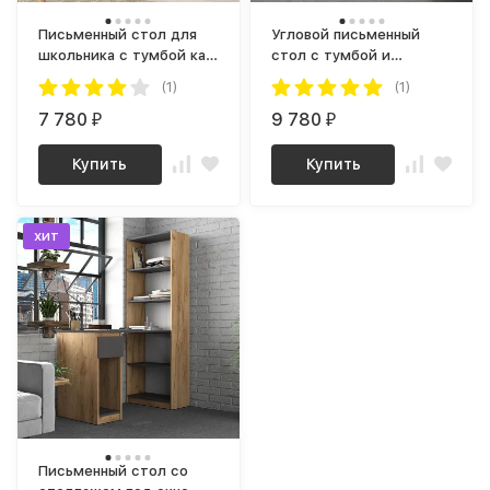
Письменный стол для
Угловой письменный
школьника с тумбой как
стол с тумбой и
ИКЕА МАЛЬМ (IKEA
ящиками ЛОФТ СП-16
(1)
(1)
MALM) СП-14 сити
СИТИ ЛДСП графит /
графит / дуб крафт
7 780
дуб крафт золотой
9 780
₽
₽
золотой
Купить
Купить
хит
Письменный стол со