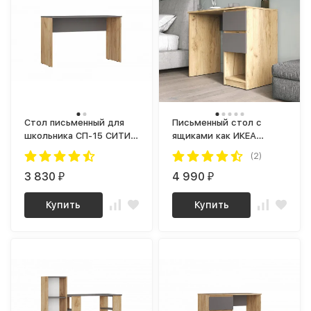
Стол письменный для
Письменный стол с
школьника СП-15 СИТИ
ящиками как ИКЕА
ЛДСП Графит / дуб
КАЛЛАКС (IKEA KALLAX)
(2)
Крафт золотой
СП-18 сити графит / дуб
3 830
крафт золотой
4 990
₽
₽
Купить
Купить