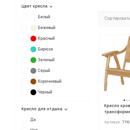
Цвет кресла
Белый
Сортировать
Бежевый
Красный
Бирюза
Зеленый
Серый
Коричневый
Черный
Кресло кро
Кресло для отдыха
трансформе
малогабари
Да
Артикул:
776
квартиры М