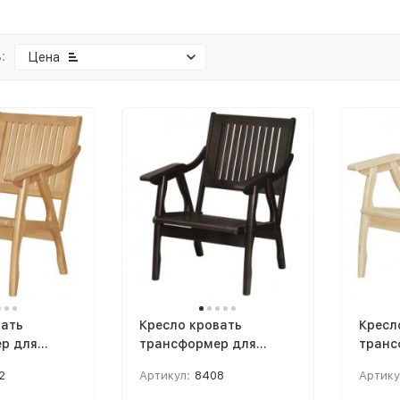
:
Цена
вать
Кресло кровать
Кресл
р для
трансформер для
транс
тной
малогабаритной
малог
2
Артикул:
8408
Артику
ассив,
квартиры Массив,
кварт