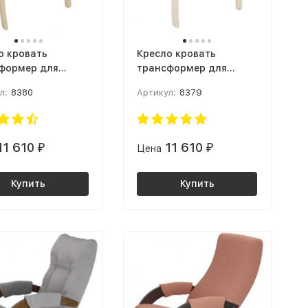
о кровать
Кресло кровать
формер для
трансформер для
абаритной
малогабаритной
л:
8380
Артикул:
8379
иры Кресло
квартиры Кресло
 Ткань: Ультра
Денди Ткань: Ультра
/ Дуб шампань
шоколад / Дуб
шампань
11 610
11 610
₽
Цена
₽
Купить
Купить