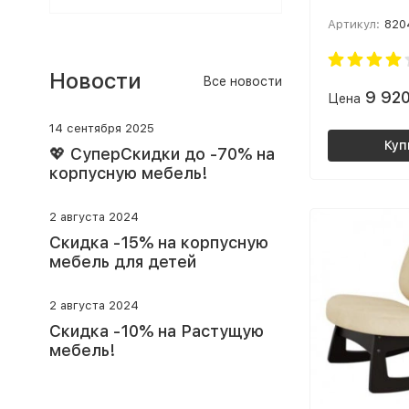
малогабари
Артикул:
820
квартиры К
Ткань: Шоко
Серый ясен
Новости
Все новости
9 92
Цена
14 сентября 2025
Куп
💖 СуперСкидки до -70% на
корпусную мебель!
2 августа 2024
Скидка -15% на корпусную
мебель для детей
2 августа 2024
Скидка -10% на Растущую
мебель!