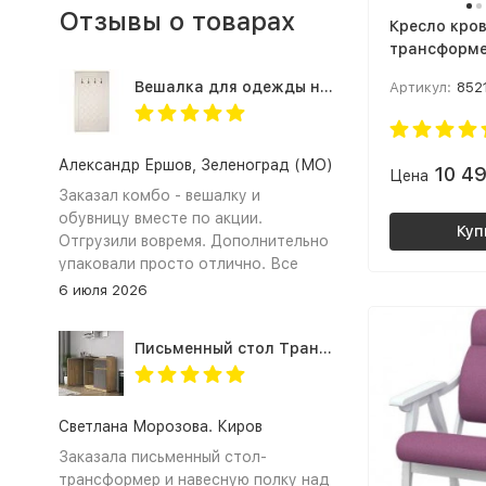
Отзывы о товарах
Кресло кро
трансформе
малогабари
Вешалка для одежды настенная в прихожую Оливия Н2, экокожа молочная
Артикул:
852
квартиры К
качалка См
Силуэт Ткан
Vanilla / Вен
Александр Ершов, Зеленоград (МО)
10 4
Цена
Заказал комбо - вешалку и
обувницу вместе по акции.
Куп
Отгрузили вовремя. Дополнительно
упаковали просто отлично. Все
получили и собрали. Документы на
6 июля 2026
оплату по безналу предоставили.
Спасибо!
Письменный стол Трансформер для школьника с тумбой СП-21 СИТИ ЛДСП графит / дуб крафт золотой
Светлана Морозова. Киров
Заказала письменный стол-
трансформер и навесную полку над