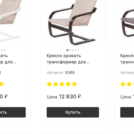
вать
Кресло кровать
Кресл
р для
трансформер для
транс
тной
малогабаритной
малог
2
Артикул:
8388
Артику
ресло
квартиры Кресло
кварт
нь: Твист
Малави Ткань: Твист
Малав
 белая
02 / Орех
05 / О
30
12 830
₽
Цена
₽
Цена
ить
Купить