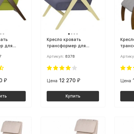
вать
Кресло кровать
Кресл
р для
трансформер для
транс
тной
малогабаритной
малог
7
Артикул:
8378
Артику
ресло Вест
квартиры Кресло Вест
кварт
 652 / Орех
Ткань: Верона дэним
отдых
блу / Дуб шампань
Ткань:
Орех 
70
12 270
₽
Цена
₽
Цена
ить
Купить