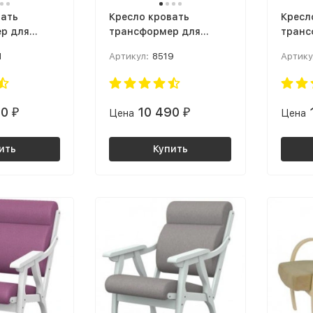
вать
Кресло кровать
Кресл
р для
трансформер для
транс
тной
малогабаритной
малог
1
Артикул:
8519
Артику
ресло-
квартиры Кресло-
кварт
арт G
качалка Смарт G
крем 
ь: Verona
Силуэт Ткань: Лунар
ге
форест / Венге
90
10 490
₽
Цена
₽
Цена
ить
Купить