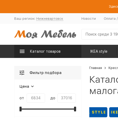
Здесь
Ваш регион:
Нижневартовск
Новости
Оплата 
Каталог товаров
IKEA style
Главная
Крес
Фильтр подбора
Катал
Цена
малог
от
до