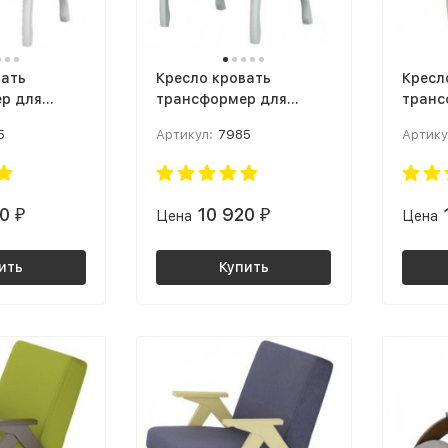
вать
Кресло кровать
Кресл
р для
трансформер для
транс
тной
малогабаритной
малог
5
Артикул:
7985
Артику
ресло Вега
квартиры Кресло Вега
кварт
урпурный /
10 Ткань: Серый / Снег
Денди
санд 
20
10 920
₽
Цена
₽
Цена
ить
Купить