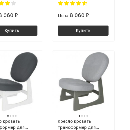
ка Лак
решетка Снег
8 060
8 060
₽
Цена
₽
Купить
Купить
о кровать
Кресло кровать
формер для
трансформер для