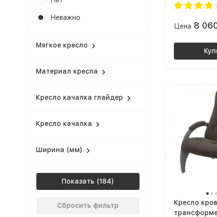
Нет
решетка Бу
Неважно
8 06
Цена
Мягкое кресло
Куп
Материал кресла
Кресло качалка глайдер
Кресло качалка
Ширина (мм)
Показать
Кресло кро
Сбросить фильтр
трансформе