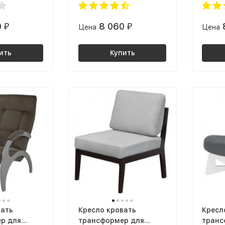
к
решетка Венге
решет
0
8 060
₽
Цена
₽
Цена
ить
Купить
вать
Кресло кровать
Кресл
р для
трансформер для
транс