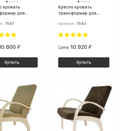
о кровать
Кресло кровать
формер для
трансформер для
абаритной
малогабаритной
л:
7547
Артикул:
7543
иры экокожа:
квартиры Кресло Вега
/ массив орех
10 Ткань: Бирюза / Орех
10 600
10 920
₽
Цена
₽
Купить
Купить