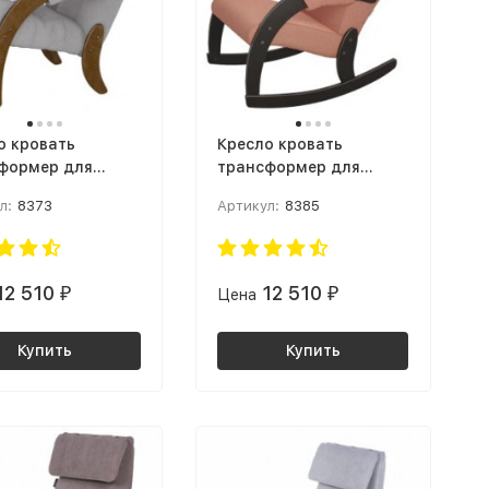
о кровать
Кресло кровать
формер для
трансформер для
абаритной
малогабаритной
л:
8373
Артикул:
8385
иры Кресло для
квартиры Кресло-
а Модель 61
качалка Модель 67М
 Ультра смок /
Ткань: Руна коралл /
антик
Венге
12 510
12 510
₽
Цена
₽
Купить
Купить