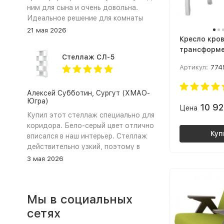
ним для сына и очень довольна.
Идеальное решение для комнаты
школьника. ЛДСП в сочетании
21 мая 2026
цветов графит и дуб крафт золотой
Кресло кро
выглядит очень стильно и
трансформе
Стеллаж СЛ-5
современно. Самое главное это
малогабари
Артикул:
774
трансформация стола. Столешница
квартиры К
легко поворачивается, превращая
10 Ткань: П
прямой стол (парту) в удобный
Снег
Алексей Субботин, Сургут (ХМАО-
Югра)
угловой стол для письма и
10 9
Цена
рисования. Тумба вместительная,
Купил этот стеллаж специально для
сын хранит там свои тетради и
коридора. Бело‑серый цвет отлично
книжки. Сборка прошла довольно
Куп
вписался в наш интерьер. Стеллаж
быстро и непринужденно,
действительно узкий, поэтому в
инструкция подробная, все детали
коридоре не загромождает проход,
3 мая 2026
на месте. Магазин сработал
а чтобы лучше держался закрепил
оперативно, доставка была в срок.
его к стене. Полки не прогибаются.
Ребёнок в восторге. Спасибо «Моя
Сборка заняла около 40 минут,
Мы в социальных
Мебель» за такой функциональный
инструкция понятная. Всё, что
и красивый стол 😊
ожидал: стиль, качество,
сетях
компактность и цена. Рекомендую