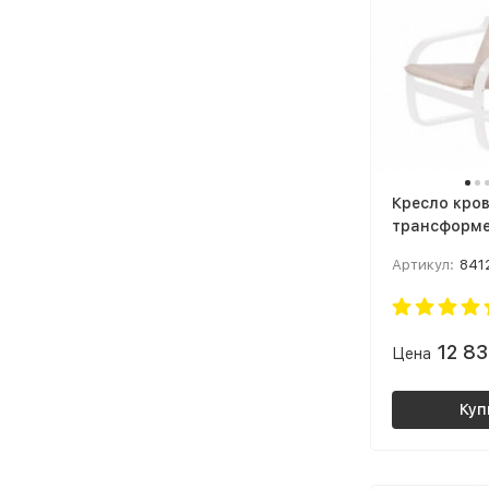
Кресло кро
трансформе
малогабари
Артикул:
841
квартиры К
Малави Тка
02 / Береза
12 8
Цена
Куп