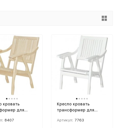
о кровать
Кресло кровать
формер для
трансформер для
абаритной
малогабаритной
л:
8407
Артикул:
7763
иры 1Массив,
квартиры Массив,