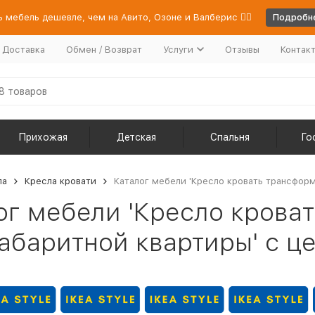
 мебель дешевле, чем на Авито, Озоне и Валберис 👉🏻
Подробне
/ Доставка
Обмен / Возврат
Услуги
Отзывы
Контак
Прихожая
Детская
Спальня
Го
ла
Кресла кровати
Каталог мебели 'Кресло кровать трансформ
ог мебели 'Кресло крова
абаритной квартиры' с ц