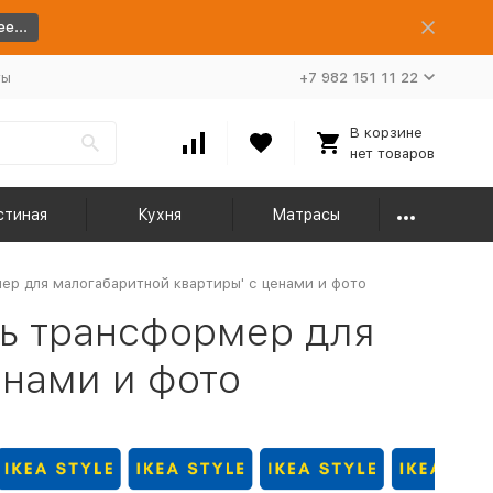
е...
ты
+7 982 151 11 22
В корзине
нет товаров
стиная
Кухня
Матрасы
ер для малогабаритной квартиры' с ценами и фото
ть трансформер для
енами и фото