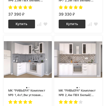
№6 2,0м ПВХ Белый/
№7 2,2м ПВХ Белый/
корпус Супербелый
корпус Супербелый
(1181 Ш)
(1181 Ш)
37 390
39 330
₽
₽
Купить
Купить
МК "РИВЬЕРА" Комплект
МК "РИВЬЕРА" Комплект
№9 1,4х1,8м угловая
№8 2,4м ПВХ Белый/
ПВХ Белый/ корпус
корпус Супербелый
Супербелый (1181 Ш)
(1181 Ш)