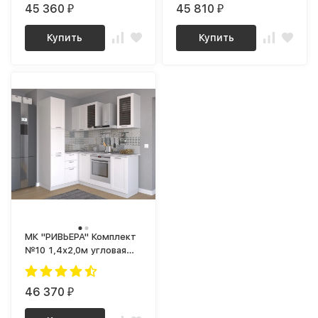
45 360
45 810
₽
₽
Купить
Купить
МК "РИВЬЕРА" Комплект
№10 1,4х2,0м угловая
ПВХ Белый/ корпус
Супербелый (1181 Ш)
46 370
₽