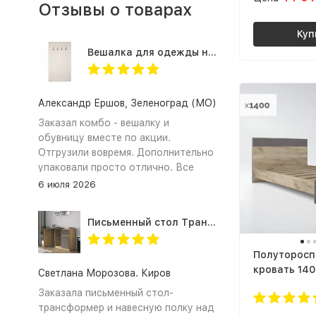
Отзывы о товарах
Куп
Вешалка для одежды настенная в прихожую Оливия Н2, экокожа молочная
Александр Ершов, Зеленоград (МО)
Заказал комбо - вешалку и
обувницу вместе по акции.
Отгрузили вовремя. Дополнительно
упаковали просто отлично. Все
получили и собрали. Документы на
6 июля 2026
оплату по безналу предоставили.
Спасибо!
Письменный стол Трансформер для школьника с тумбой СП-21 СИТИ ЛДСП графит / дуб крафт золотой
Полуторосп
кровать 140
Светлана Морозова. Киров
размер мат
Заказала письменный стол-
на 2000 КР-
трансформер и навесную полку над
ЛАЙТ ЛДСП 