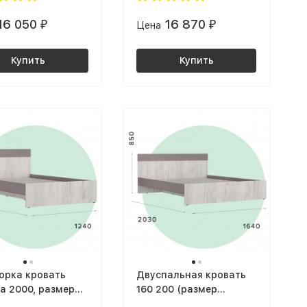
ЛДСП серый
серый Графит / дуб
16 050
16 870
₽
Цена
₽
т / дуб крафт
Крафт золотой
ой
Купить
Купить
орка кровать
Двуспальная кровать
а 2000, размер
160 200 (размер
са 120 200 КР-17
матраса 160х200) КР-17