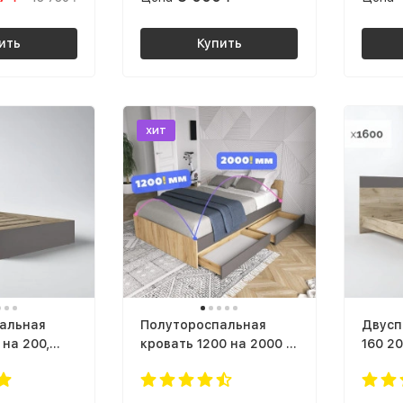
ить
Купить
хит
альная
Полутороспальная
Двусп
 на 200,
кровать 1200 на 2000 с
160 2
раса 1400
выдвижными Ящиками
матра
44 х1400
для хранения белья
КР-44
графит /
КР-56 х1200 sity ЛДСП
ЛДСП 