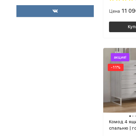
тем, кто ищет практичное решение
для небольших помещений. Теперь
11 0
Цена
думаю заказать такой же еще и в
детскую комнату для книг, коробок
Куп
с игрушками и мелкой бытовой
техники.
акция!
-11%
Комод 4 ящ
спальню | г
детскую | п