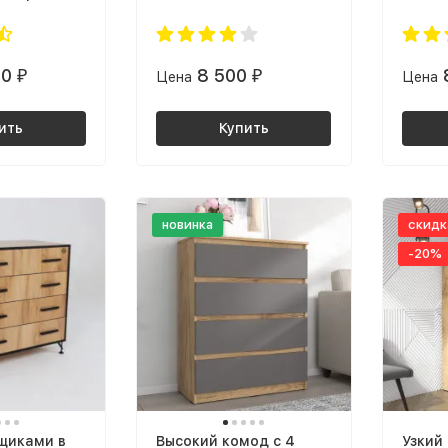
х200 с
1400*2000мм
1600*
оловьем
б крафт
80
8 500
₽
Цена
₽
Цена
ерный)
ить
Купить
новинка
скидк
-20%
ящиками в
Высокий комод с 4
Узкий