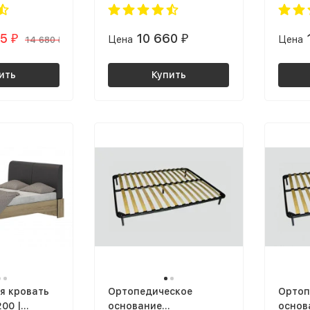
ис в стиле
ultra ЛДСП белый / дуб
х1200
 virton 31
крафт табачный
/ дуб
65
10 660
₽
Цена
₽
Цена
)
14 680
₽
ить
Купить
я кровать
Ортопедическое
Ортоп
00 |
основание
основ