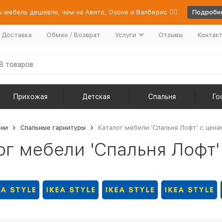
 мебель дешевле, чем на Авито, Озоне и Валберис 👉🏻
Подробне
/ Доставка
Обмен / Возврат
Услуги
Отзывы
Контак
Прихожая
Детская
Спальня
Го
ьни
Спальные гарнитуры
Каталог мебели 'Спальня Лофт' с цена
ог мебели 'Спальня Лофт'