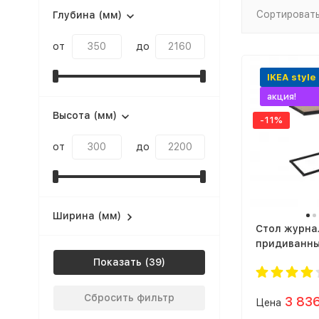
Сортировать
Глубина (мм)
от
до
IKEA style
акция!
Высота (мм)
-11%
от
до
Ширина (мм)
Стол журна
придиванны
Показать
Сбросить фильтр
3 83
Цена