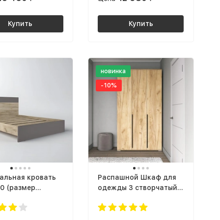
Купить
Купить
новинка
-10%
альная кровать
Распашной Шкаф для
00 (размер
одежды 3 створчатый с
са 160х200)
полками в Прихожую,
 х1600 ЛАЙТ
Спальню, Комнату,
графит / дуб
Коридор ЛОФТ ШР-3/3