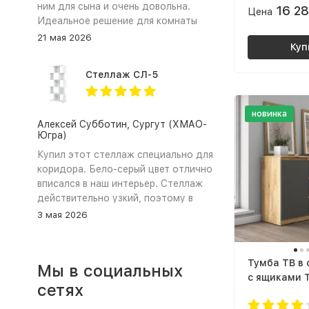
ним для сына и очень довольна.
16 2
Цена
дуб крафт 
Идеальное решение для комнаты
школьника. ЛДСП в сочетании
21 мая 2026
Куп
цветов графит и дуб крафт золотой
выглядит очень стильно и
Стеллаж СЛ-5
современно. Самое главное это
трансформация стола. Столешница
легко поворачивается, превращая
новинка
прямой стол (парту) в удобный
Алексей Субботин, Сургут (ХМАО-
Югра)
угловой стол для письма и
рисования. Тумба вместительная,
Купил этот стеллаж специально для
сын хранит там свои тетради и
коридора. Бело‑серый цвет отлично
книжки. Сборка прошла довольно
вписался в наш интерьер. Стеллаж
быстро и непринужденно,
действительно узкий, поэтому в
инструкция подробная, все детали
коридоре не загромождает проход,
3 мая 2026
на месте. Магазин сработал
а чтобы лучше держался закрепил
оперативно, доставка была в срок.
его к стене. Полки не прогибаются.
Ребёнок в восторге. Спасибо «Моя
Сборка заняла около 40 минут,
Тумба ТВ в
Мы в социальных
Мебель» за такой функциональный
инструкция понятная. Всё, что
с ящиками 
и красивый стол 😊
ожидал: стиль, качество,
сетях
ЛДСП Графи
компактность и цена. Рекомендую
Крафт золо