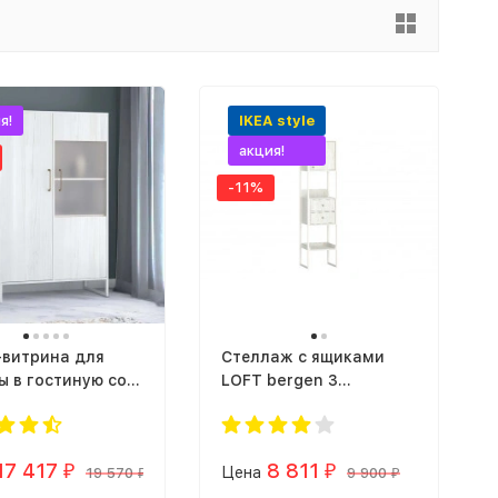
я!
IKEA style
акция!
-11%
витрина для
Стеллаж с ящиками
ы в гостиную со
LOFT bergen 3
ом в стиле лофт
(винтерберг)
 virton 21
ерберг)
17 417
8 811
₽
Цена
₽
19 570
9 900
₽
₽