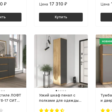
80
17 310
₽
Цена
₽
Цена
серый
графит / дуб крафт
крафт
золотой
ить
Купить
новин
 стиле ЛОФТ
Узкий шкаф пенал с
Тумба
Тб-17 СИТИ
полками для одежды
и две
т / дуб
ШР-01 СИТИ ЛДСП
гости
той
серый графит / дуб
в сти