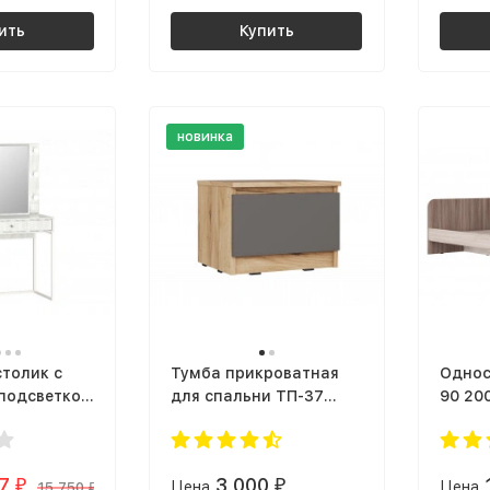
ить
Купить
новинка
толик с
Тумба прикроватная
Однос
 подсветкой
для спальни ТП-37
90 20
 |
СИТИ ЛДСП серый
подро
кий
Графит / дуб Крафт
ultra 
Трюмо
золотой
крафт
17
3 000
₽
Цена
₽
Цена
интерберг)
15 750
₽