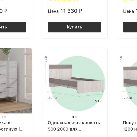
крафт золотой
СИТИ 
90
11 330
₽
Цена
₽
Цена
графи
золот
ить
Купить
ика в
Односпальная кровать
Полут
остиную |
900 2000 для
1200 н
рихожую |
подростка КР-17 х900
матра