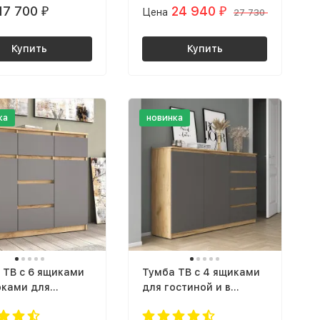
17 700
24 940
₽
Цена
₽
 серый
ЛДСП дуб крафт
27 730
₽
золотой
Купить
Купить
ка
новинка
 ТВ с 6 ящиками
Тумба ТВ с 4 ящиками
рками для
для гостиной и в
ной и в прихожую
прихожую в стиле LOFT
ле ЛОФТ Тб-22
Тб-23 СИТИ ЛДСП