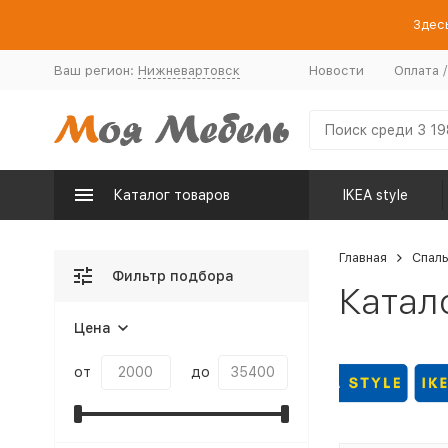
Здесь
Ваш регион:
Нижневартовск
Новости
Оплата 
Каталог товаров
IKEA style
Главная
Спал
Фильтр подбора
Катал
Цена
от
до