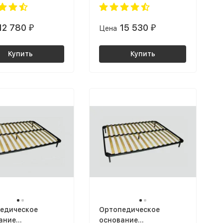
 ultra ЛДСП белый
х1600 ultra ЛДСП белый
 крафт табачный
/ дуб крафт табачный
12 780
15 530
₽
Цена
₽
Купить
Купить
едическое
Ортопедическое
ание
основание