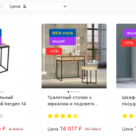
:
Цена
IKEA style
акци
акция!
-11%
-11%
льный
Туалетный столик с
Шкаф-
й bergen 14
зеркалом и подсветкой
посуд
| Гримерный |
стекл
Косметический | Трюмо
металл
Берген ЛОФТ (крафт
(винт
6
14 017
₽
Цена
₽
Цена
4 310
золотой)
15 750
₽
₽