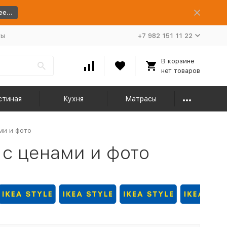
е...
ты
+7 982 151 11 22
В корзине
нет товаров
стиная
Кухня
Матрасы
ми и фото
 с ценами и фото