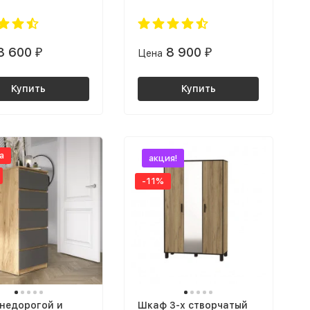
2000мм
1800*2000мм
8 600
8 900
₽
Цена
₽
Купить
Купить
а
акция!
-11%
 недорогой и
Шкаф 3-х створчатый