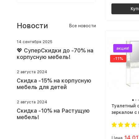
Куп
Новости
Все новости
хит!
14 сентября 2025
акция!
💖 СуперСкидки до -70% на
корпусную мебель!
-11%
2 августа 2024
Скидка -15% на корпусную
мебель для детей
2 августа 2024
Туалетный с
Скидка -10% на Растущую
зеркалом с
мебель!
| Гримерный
Косметичес
недорого, 
14 0
Цена
bergen 2 (в