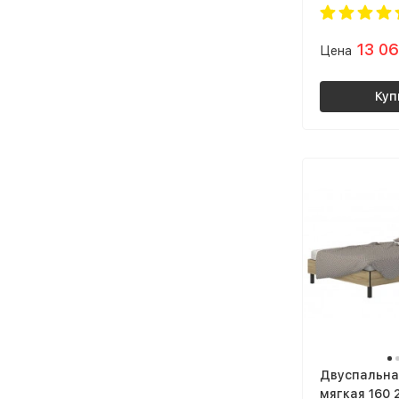
балкон | оф
лофт металл
13 0
Цена
(винтерберг
Куп
Двуспальна
мягкая 160 2